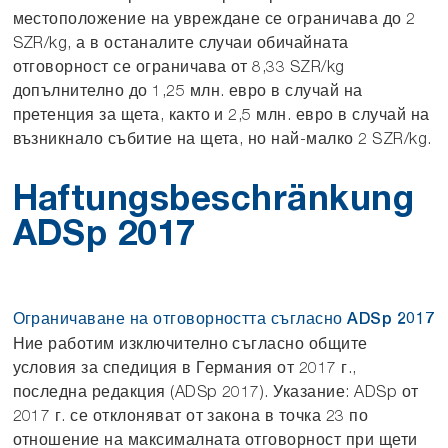
местоположение на увреждане се ограничава до 2
SZR/kg, а в останалите случаи обичайната
отговорност се ограничава от 8,33 SZR/kg
допълнително до 1,25 млн. евро в случай на
претенция за щета, както и 2,5 млн. евро в случай на
възникнало събитие на щета, но най-малко 2 SZR/kg.
Haftungsbeschränkung
ADSp 2017
dispo@albertschuck.de
Ограничаване на отговорността съгласно ADSp 2017
49.6027.2089.41
Ние работим изключително съгласно общите
условия за спедиция в Германия от 2017 г.,
system@albertschuck.de
последна редакция (ADSp 2017). Указание: ADSp от
49.6027.2089.25
2017 г. се отклоняват от закона в точка 23 по
отношение на максималната отговорност при щети