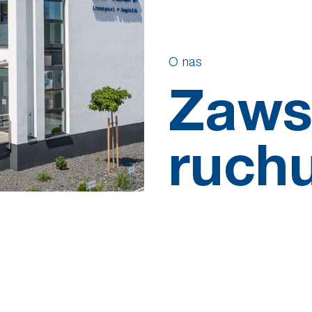
O nas
Zaws
ruchu