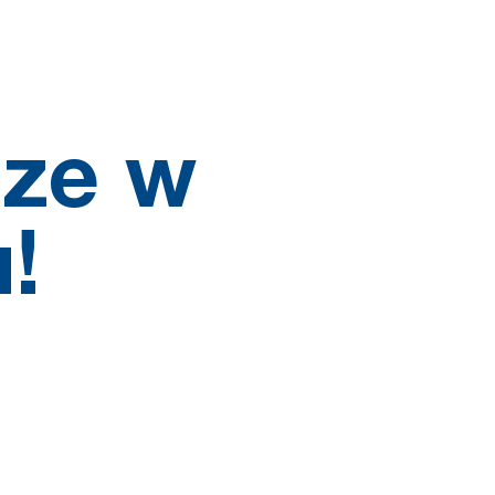
ze w
!